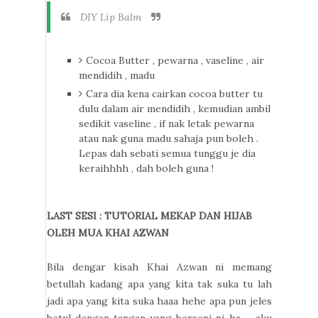
DIY Lip Balm
Cocoa Butter , pewarna , vaseline , air
mendidih , madu
Cara dia kena cairkan cocoa butter tu
dulu dalam air mendidih , kemudian ambil
sedikit vaseline , if nak letak pewarna
atau nak guna madu sahaja pun boleh .
Lepas dah sebati semua tunggu je dia
keraihhhh , dah boleh guna !
LAST SESI : TUTORIAL MEKAP DAN HIJAB
OLEH MUA KHAI AZWAN
Bila dengar kisah Khai Azwan ni memang
betullah kadang apa yang kita tak suka tu lah
jadi apa yang kita suka haaa hehe apa pun jeles
betul dengan tangan yang berseni ni ha , aku