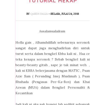
TUTORIAL MEKAP
BY
QASEH DALIA
- SELASA, JULAI 24, 2018
Assalamualaikum
Holla gais , Alhamdulillah sebenarnya seronok
sangat dapat juga menghadirkan diri untuk
turut serta dalam bengkel Kbba kali ni . Haa ce
teka kenapa seronok ? Sebab bengkel kali ni
beauty-beauty gituh , sape je tak minat weh ,
kali ni KBBA bekerjasama dengan MATIC , Puan
Azie Sam ( Perunding Imej Muslimah ), Puan
Shuhada (Pengasas Pee-Ka-Box) dan Khai
Azwan (MUA) dalam Bengkel Personaliti &
Kecantikan
Jadi kali ni aku nak kongsi lah sedikit sebanyak