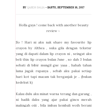
BY
QASEH DALIA
- SABTU, SEPTEMBER 16, 2017
Holla guys ! come back with another beauty
review ~
So ! Hari ni aku nak share my favourite lip
crayon by Althea , suka gila dengan tekstur
yang di dapati dalam lip crayon ni , seingat aku
beli this lip crayon bulan June , so dah 3 bulan
sebati di bibir mungil gue yaaa , hahah tahan
lama jugak rupanya , sebab aku pakai setiap
hari kot tapi macam tak berganjak je .. (bukan
kedekut k)
Kalau dulu aku minat warna terang dan garang ,
ni hadik daku yang ajar pakai gincu merah
makngah oiii , bila imbau kembali woih berani