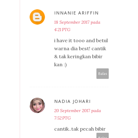
INNANIE ARIFFIN
18 September 2017 pada
4:21 PTG
i have it tooo and betul
warna dia best! cantik
& tak keringkan bibir
kan :)
Balas
NADIA JOHARI
20 September 2017 pada
7:52 PTG
cantik..tak pecah bibir
Balas