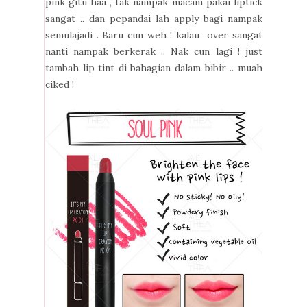
pink gitu haa , tak nampak macam pakai liptick
sangat .. dan pepandai lah apply bagi nampak
semulajadi . Baru cun weh ! kalau over sangat
nanti nampak berkerak .. Nak cun lagi ! just
tambah lip tint di bahagian dalam bibir .. muah
ciked !