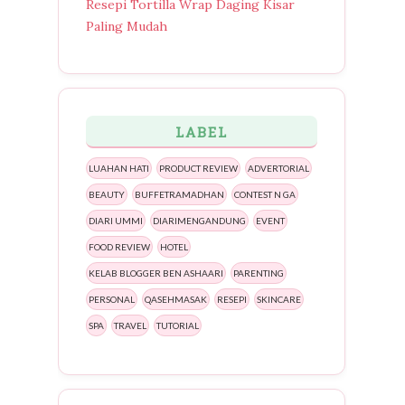
Resepi Tortilla Wrap Daging Kisar
Paling Mudah
LABEL
LUAHAN HATI
PRODUCT REVIEW
ADVERTORIAL
BEAUTY
BUFFETRAMADHAN
CONTEST N GA
DIARI UMMI
DIARIMENGANDUNG
EVENT
FOOD REVIEW
HOTEL
KELAB BLOGGER BEN ASHAARI
PARENTING
PERSONAL
QASEHMASAK
RESEPI
SKINCARE
SPA
TRAVEL
TUTORIAL