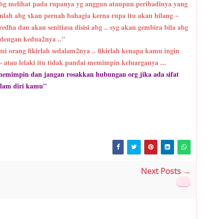
h abg melihat pada rupanya yg anggun ataupun peribadinya yang
kinlah abg xkan pernah bahagia kerna rupa itu akan hilang ~
edha dan akan senitiasa disisi abg .. syg akan gembira bila abg
 dengan kedua2nya .."
mi orang fikirlah sedalam2nya .. fikirlah kenapa kamu ingin
 atau lelaki itu tidak pandai memimpin keluarganya ...
memimpin dan jangan rosakkan hubungan org jika ada sifat
am diri kamu''
Next Posts →