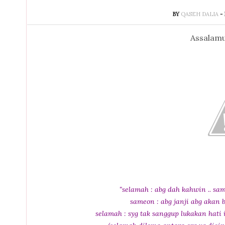
BY
QASEH DALIA
-
Assalamu
"selamah : abg dah kahwin .. sam
sameon : abg janji abg akan b
selamah : syg tak sanggup lukakan hati is