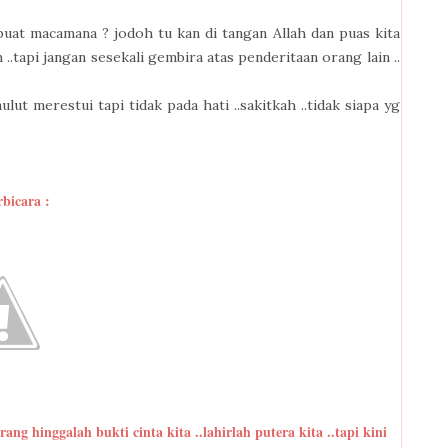
uat macamana ? jodoh tu kan di tangan Allah dan puas kita
 ..tapi jangan sesekali gembira atas penderitaan orang lain ..
lut merestui tapi tidak pada hati ..sakitkah ..tidak siapa yg
rbicara :
ng hinggalah bukti cinta kita ..lahirlah putera kita ..tapi kini