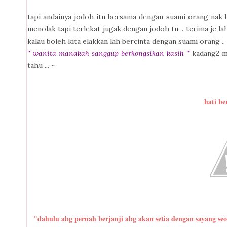
tapi andainya jodoh itu bersama dengan suami orang nak b
menolak tapi terlekat jugak dengan jodoh tu .. terima je lah
kalau boleh kita elakkan lah bercinta dengan suami orang ..
'' wanita manakah sanggup berkongsikan kasih ''
kadang2 mu
tahu ... ~
hati be
"dahulu abg pernah berjanji abg akan setia dengan sayang seora