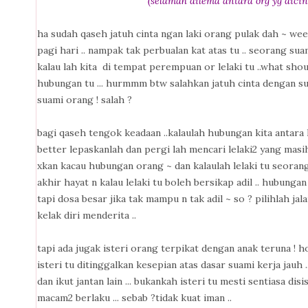
(selamah dilema antara org yg dici
ha sudah qaseh jatuh cinta ngan laki orang pulak dah ~ weee
pagi hari .. nampak tak perbualan kat atas tu .. seorang sua
kalau lah kita di tempat perempuan or lelaki tu ..what sh
hubungan tu ... hurmmm btw salahkan jatuh cinta dengan s
suami orang ! salah ?
bagi qaseh tengok keadaan ..kalaulah hubungan kita antara 
better lepaskanlah dan pergi lah mencari lelaki2 yang masih 
xkan kacau hubungan orang ~ dan kalaulah lelaki tu seorang
akhir hayat n kalau lelaki tu boleh bersikap adil .. hubunga
tapi dosa besar jika tak mampu n tak adil ~ so ? pilihlah j
kelak diri menderita ..
tapi ada jugak isteri orang terpikat dengan anak teruna ! h
isteri tu ditinggalkan kesepian atas dasar suami kerja jau
dan ikut jantan lain ... bukankah isteri tu mesti sentiasa di
macam2 berlaku ... sebab ?tidak kuat iman ..