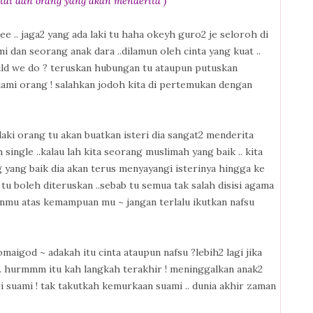
ntai dan orang yang akan menderita )
e .. jaga2 yang ada laki tu haha okeyh guro2 je seloroh di
mi dan seorang anak dara ..dilamun oleh cinta yang kuat ..
ould we do ? teruskan hubungan tu ataupun putuskan
uami orang ! salahkan jodoh kita di pertemukan dengan
laki orang tu akan buatkan isteri dia sangat2 menderita
single ..kalau lah kita seorang muslimah yang baik .. kita
 yang baik dia akan terus menyayangi isterinya hingga ke
n tu boleh diteruskan ..sebab tu semua tak salah disisi agama
alanmu atas kemampuan mu ~ jangan terlalu ikutkan nafsu
omaigod ~ adakah itu cinta ataupun nafsu ?lebih2 lagi jika
h .. hurmmm itu kah langkah terakhir ! meninggalkan anak2
sisi suami ! tak takutkah kemurkaan suami .. dunia akhir zaman