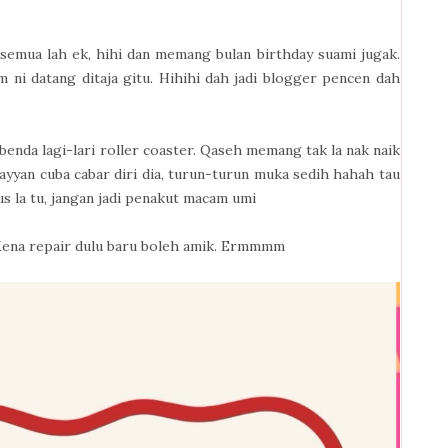
semua lah ek, hihi dan memang bulan birthday suami jugak.
 ni datang ditaja gitu. Hihihi dah jadi blogger pencen dah
 benda lagi-lari roller coaster. Qaseh memang tak la nak naik
ayyan cuba cabar diri dia, turun-turun muka sedih hahah tau
us la tu, jangan jadi penakut macam umi
 Kena repair dulu baru boleh amik. Ermmmm