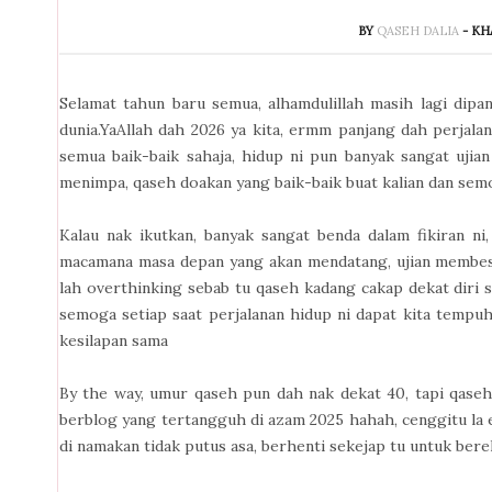
BY
QASEH DALIA
- KH
Selamat tahun baru semua, alhamdulillah masih lagi dipanj
dunia.YaAllah dah 2026 ya kita, ermm panjang dah perjal
semua baik-baik sahaja, hidup ni pun banyak sangat ujia
menimpa, qaseh doakan yang baik-baik buat kalian dan se
Kalau nak ikutkan, banyak sangat benda dalam fikiran ni
macamana masa depan yang akan mendatang, ujian membesark
lah overthinking sebab tu qaseh kadang cakap dekat diri se
semoga setiap saat perjalanan hidup ni dapat kita tempu
kesilapan sama
By the way, umur qaseh pun dah nak dekat 40, tapi qaseh
berblog yang tertangguh di azam 2025 hahah, cenggitu la ek,
di namakan tidak putus asa, berhenti sekejap tu untuk bereha