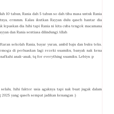
ah 10 tahun, Rania dah 5 tahun so dah tiba masa untuk Rania
atnya, ermmm. Kalau ikutkan Rayyan dulu qaseh hantar dia
ak lepaskan dia hihi tapi Rania ni kita cuba tengok macamana
yyan dan Rania sentiasa dilindungi Allah
aran sekolah Rania, bayar yuran, ambil baju dan buku teks.
Semoga di perluaskan lagi rezeki suamiku, banyak nak kena
afkahi anak-anak, tq for everything suamiku. Lebiyu :p
elalu, hihi faktor usia agaknya tapi nak buat jugak dalam
g 2025 yang qaseh sempat jadikan kenangan :)