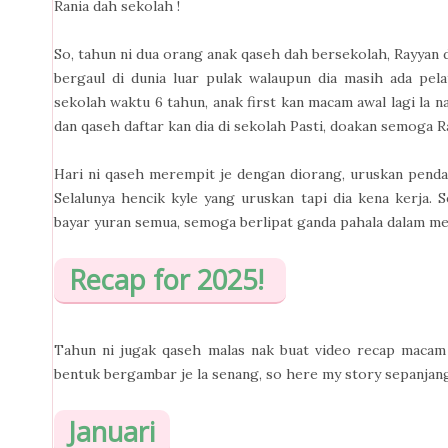
Rania dah sekolah !
So, tahun ni dua orang anak qaseh dah bersekolah, Rayyan d
bergaul di dunia luar pulak walaupun dia masih ada pel
sekolah waktu 6 tahun, anak first kan macam awal lagi la n
dan qaseh daftar kan dia di sekolah Pasti, doakan semoga Ra
Hari ni qaseh merempit je dengan diorang, uruskan pendaft
Selalunya hencik kyle yang uruskan tapi dia kena kerja. 
bayar yuran semua, semoga berlipat ganda pahala dalam men
Recap for 2025!
Tahun ni jugak qaseh malas nak buat video recap macam s
bentuk bergambar je la senang, so here my story sepanjan
Januari