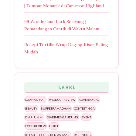
| Tempat Menarik di Cameron Highland
99 Wonderland Park Selayang |
Pemandangan Cantik di Waktu Malam
Resepi Tortilla Wrap Daging Kisar Paling
Mudah
LABEL
LUAHAN HATI
PRODUCT REVIEW
ADVERTORIAL
BEAUTY
BUFFETRAMADHAN
CONTEST N GA
DIARI UMMI
DIARIMENGANDUNG
EVENT
FOOD REVIEW
HOTEL
KELAB BLOGGER BEN ASHAARI
PARENTING