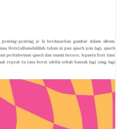
penting-penting je la berdasarkan gambar dalam album.
ana Hotel,alhamdulillah tahun ni pun qaseh join lagi, qaseh
ahun perkahwinan qaseh dan suami heeeee, lepastu first time
k repeat tu rasa berat sikitla sebab banyak lagi yang lagi