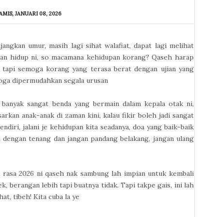
AMIS, JANUARI 08, 2026
angkan umur, masih lagi sihat walafiat, dapat lagi melihat
anan hidup ni, so macamana kehidupan korang? Qaseh harap
n tapi semoga korang yang terasa berat dengan ujian yang
moga dipermudahkan segala urusan
, banyak sangat benda yang bermain dalam kepala otak ni,
an anak-anak di zaman kini, kalau fikir boleh jadi sangat
ndiri, jalani je kehidupan kita seadanya, doa yang baik-baik
h dengan tenang dan jangan pandang belakang, jangan ulang
 rasa 2026 ni qaseh nak sambung lah impian untuk kembali
 berangan lebih tapi buatnya tidak. Tapi takpe gais, ini lah
t, tibeh! Kita cuba la ye