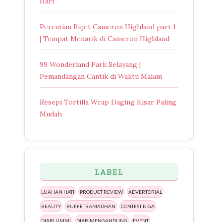
Hari
Percutian Bujet Cameron Highland part 1
| Tempat Menarik di Cameron Highland
99 Wonderland Park Selayang |
Pemandangan Cantik di Waktu Malam
Resepi Tortilla Wrap Daging Kisar Paling
Mudah
LABEL
LUAHAN HATI
PRODUCT REVIEW
ADVERTORIAL
BEAUTY
BUFFETRAMADHAN
CONTEST N GA
DIARI UMMI
DIARIMENGANDUNG
EVENT