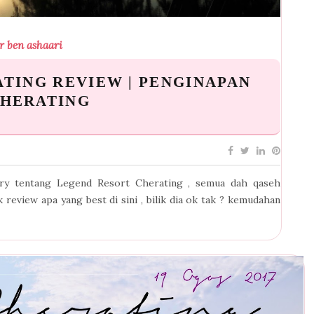
r ben ashaari
TING REVIEW | PENGINAPAN
CHERATING
try tentang Legend Resort Cherating , semua dah qaseh
 review apa yang best di sini , bilik dia ok tak ? kemudahan