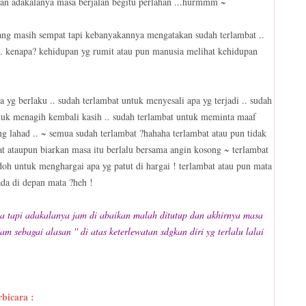
 dan adakalanya masa berjalan begitu perlahan ...hurmmm ~
yang masih sempat tapi kebanyakannya mengatakan sudah terlambat ..
l .. kenapa? kehidupan yg rumit atau pun manusia melihat kehidupan
a yg berlaku .. sudah terlambat untuk menyesali apa yg terjadi .. sudah
ntuk menagih kembali kasih .. sudah terlambat untuk meminta maaf
ng lahad .. ~ semua sudah terlambat ?hahaha terlambat atau pun tidak
t ataupun biarkan masa itu berlalu bersama angin kosong ~ terlambat
odoh untuk menghargai apa yg patut di hargai ! terlambat atau pun mata
ada di depan mata ?heh !
ta tapi adakalanya jam di abaikan malah ditutup dan akhirnya masa
am sebagai alasan '' di atas keterlewatan sdgkan diri yg terlalu lalai
rbicara :