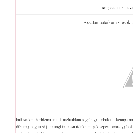
BY
QASEH DALIA
-
Assalamualaikum ~ esok qas
hati seakan berbicara untuk meluahkan segala yg terbuku .. kenapa m
dibuang begitu shj ..mungkin masa tidak nampak seperti emas yg bole