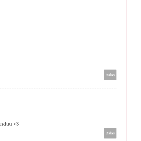
Balas
rinduu <3
Balas