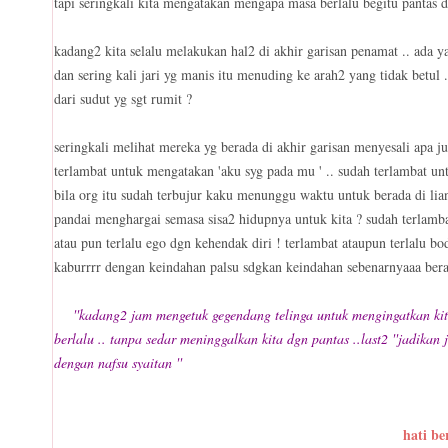
tapi seringkali kita mengatakan mengapa masa berlalu begitu pantas
kadang2 kita selalu melakukan hal2 di akhir garisan penamat .. ada 
dan sering kali jari yg manis itu menuding ke arah2 yang tidak betu
dari sudut yg sgt rumit ?
seringkali melihat mereka yg berada di akhir garisan menyesali apa ju
terlambat untuk mengatakan 'aku syg pada mu ' .. sudah terlambat u
bila org itu sudah terbujur kaku menunggu waktu untuk berada di lia
pandai menghargai semasa sisa2 hidupnya untuk kita ? sudah terlamba
atau pun terlalu ego dgn kehendak diri ! terlambat ataupun terlalu b
kaburrrr dengan keindahan palsu sdgkan keindahan sebenarnyaaa ber
''kadang2 jam mengetuk gegendang telinga untuk mengingatkan ki
berlalu .. tanpa sedar meninggalkan kita dgn pantas ..last2 ''jadikan j
dengan nafsu syaitan ''
hati be