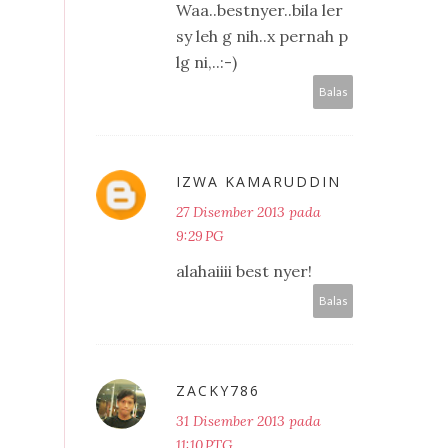
Waa..bestnyer..bila ler
sy leh g nih..x pernah p
lg ni,..:-)
Balas
IZWA KAMARUDDIN
27 Disember 2013 pada
9:29 PG
alahaiiii best nyer!
Balas
ZACKY786
31 Disember 2013 pada
11:10 PTG