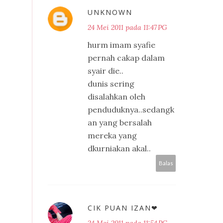
UNKNOWN
24 Mei 2011 pada 11:47 PG
hurm imam syafie
pernah cakap dalam
syair die..
dunis sering
disalahkan oleh
penduduknya..sedangk
an yang bersalah
mereka yang
dkurniakan akal..
Balas
CIK PUAN IZAN❤
24 Mei 2011 pada 11:54 PG