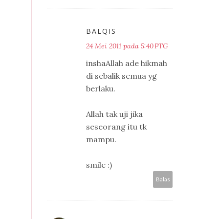
BALQIS
24 Mei 2011 pada 5:40 PTG
inshaAllah ade hikmah
di sebalik semua yg
berlaku.
Allah tak uji jika
seseorang itu tk
mampu.
smile :)
Balas