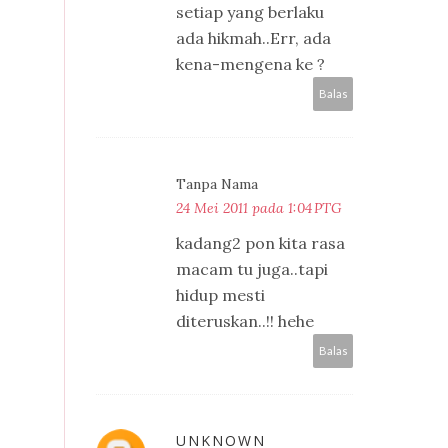
setiap yang berlaku
ada hikmah..Err, ada
kena-mengena ke ?
Balas
Tanpa Nama
24 Mei 2011 pada 1:04 PTG
kadang2 pon kita rasa
macam tu juga..tapi
hidup mesti
diteruskan..!! hehe
Balas
UNKNOWN