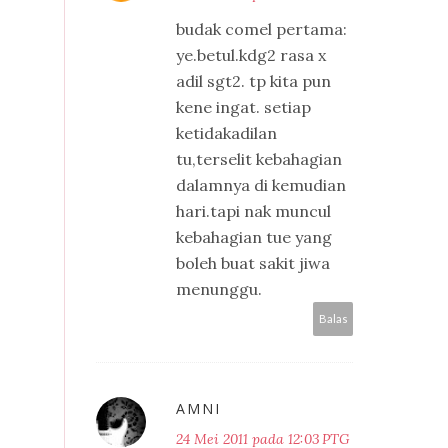
budak comel pertama:
ye.betul.kdg2 rasa x
adil sgt2. tp kita pun
kene ingat. setiap
ketidakadilan
tu,terselit kebahagian
dalamnya di kemudian
hari.tapi nak muncul
kebahagian tue yang
boleh buat sakit jiwa
menunggu.
Balas
AMNI
24 Mei 2011 pada 12:03 PTG