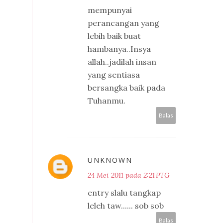
mempunyai
perancangan yang
lebih baik buat
hambanya..Insya
allah..jadilah insan
yang sentiasa
bersangka baik pada
Tuhanmu.
Balas
UNKNOWN
24 Mei 2011 pada 2:21 PTG
entry slalu tangkap
leleh taw...... sob sob
Balas