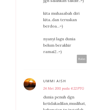
jgn salahkan takdir..=)
kita muhasabah diri
kita..dan teruskan
berdoa...=)
nyanyi lagu dunia
belum berakhir
ramai2..=)
Balas
UMMI AISH
24 Mei 2011 pada 4:22 PTG
dunia penuh dgn
ketidakadilan,muslihat,
kebencian.tp ingatlah