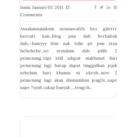
Isnin, Januari 03, 2011
13
Comments
Assalamualaikum semuawah3x bez gilerrr
bercuti kan...blog pun dah berhabuk
dah,.~haisyyy blur nak tulis pe pun xtau
hehehehe...so semalam dah pilih 2
pemenang..tapi still xdapat maklumat dari
pemenang lagi harap dapat tinggalkan jejak
sebelum hari khamis ni okeyh...now 2
pemenang lagi akan diumumkan jeng3x...sape
sape ?xyah cakap banyak ....tengok...