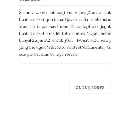
Salam olz..selamat pagi sume...jeng2 ari ni nak
buat contest pertama Qaseh dalia adeliahuhu
xtau lah dapat sambutan Or x...tapi nak jugak
buat contest ni..'edit foto contest' xyah bebel
banyak2..syarat2 untuk jOin 1-buat satu entry
yang bertajuk "edit foto contest"dalam entry tu
ade pic kat atas tu ..xyah letak...
OLDER POSTS