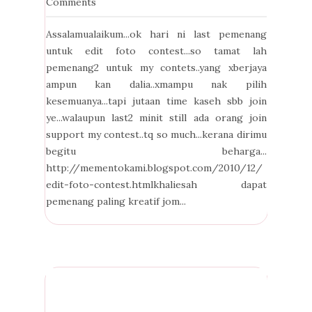
Comments
Assalamualaikum...ok hari ni last pemenang
untuk edit foto contest...so tamat lah
pemenang2 untuk my contets..yang xberjaya
ampun kan dalia..xmampu nak pilih
kesemuanya...tapi jutaan time kaseh sbb join
ye...walaupun last2 minit still ada orang join
support my contest..tq so much...kerana dirimu
begitu beharga...
http://mementokami.blogspot.com/2010/12/
edit-foto-contest.htmlkhaliesah dapat
pemenang paling kreatif jom...