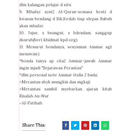
dlm kalangan pelajar d situ
9. Mhafaz ayat2 Al-Quran-semasa bcuti d
kwasan bendang d Sik,Kedah tiap slepas Subuh
akan mhafaz
10. Jujur, x bsungut, x bdendam, sanggup
dsuruh(beri khidmat kpd org)
11. Menurut bondanya, senyuman Ammar sgt
menawan:)
*bonda tanya ap cita2 Ammar-jawab Ammar
ingin mjadi "Sejarawan Perantau"
*dlm personal note Ammar ttulis 2 bnda;
>Merantau sbyk mungkin dan mgkaji
>Merantau sambil myebarkan ajaran kitab
Risalah An-Nur
~Al-Fatihah
Share This: