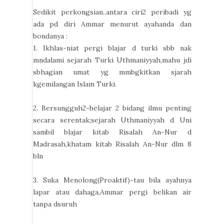
Sedikit perkongsian..antara ciri2 peribadi yg
ada pd diri Ammar menurut ayahanda dan
bondanya :
1. Ikhlas-niat pergi blajar d turki sbb nak
mndalami sejarah Turki Uthmaniyyah,mahu jdi
sbhagian umat yg mmbgkitkan sjarah
kgemilangan Islam Turki.
2. Bersungguh2-belajar 2 bidang ilmu penting
secara serentak;sejarah Uthmaniyyah d Uni
sambil blajar kitab Risalah An-Nur d
Madrasah,khatam
kitab Risalah An-Nur dlm 8
bln
3. Suka Menolong(Proaktif)-tau bila ayahnya
lapar atau dahaga,Ammar pergi belikan air
tanpa dsuruh