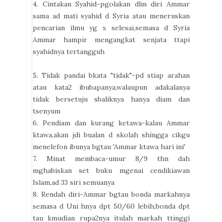
4. Cintakan Syahid-pgolakan dlm diri Ammar
sama ad mati syahid d Syria atau meneruskan
pencarian ilmu yg x selesai,semasa d Syria
Ammar hampir mengangkat senjata ttapi
syahidnya tertangguh
5. Tidak pandai bkata "tidak"-pd stiap arahan
atau kata2 ibubapanya,walaupun adakalanya
tidak bersetuju sbaliknya hanya diam dan
tsenyum
6. Pendiam dan kurang ketawa-kalau Ammar
ktawa,akan jdi bualan d skolah shingga cikgu
menelefon ibunya bgtau 'Ammar ktawa hari ini'
7. Minat membaca-umur 8/9 thn dah
mghabiskan set buku mgenai cendikiawan
Islam,ad 33 siri semuanya
8. Rendah diri-Ammar bgtau bonda markahnya
semasa d Uni hnya dpt 50/60 lebih,bonda dpt
tau kmudian rupa2nya itulah markah ttinggi