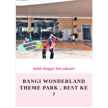
kelab blogger ben ashaari
BANGI WONDERLAND
THEME PARK , BEST KE
?