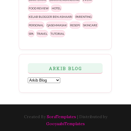
FOOD REVIEW
HOTEL
KELAB BLOGGER BEN ASHAARI
PARENTING
PERSONAL
QASEHMASAK
RESEPI
SKINCARE
SPA
TRAVEL
TUTORIAL
ARKIB BLOG
Created By
SoraTemplates
| Distributed by
GooyaabiTemplates