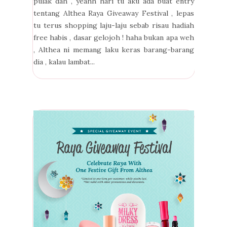
pulak dah , yeahh hari tu aku ada buat entry
tentang Althea Raya Giveaway Festival , lepas
tu terus shopping laju-laju sebab risau hadiah
free habis , dasar gelojoh ! haha bukan apa weh
, Althea ni memang laku keras barang-barang
dia , kalau lambat...